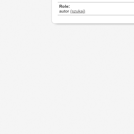
Role
autor
(szukaj)