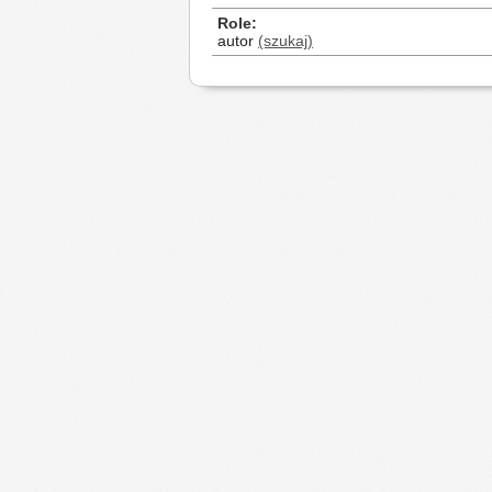
Role
autor
(szukaj)