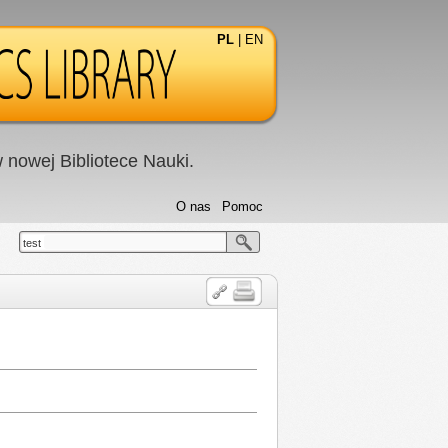
PL
|
EN
nowej Bibliotece Nauki.
O nas
Pomoc
test