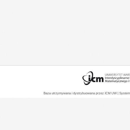
Baza utrzymywana i dystrybuowana przez
ICM UW
| System