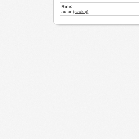
Role
autor
(szukaj)