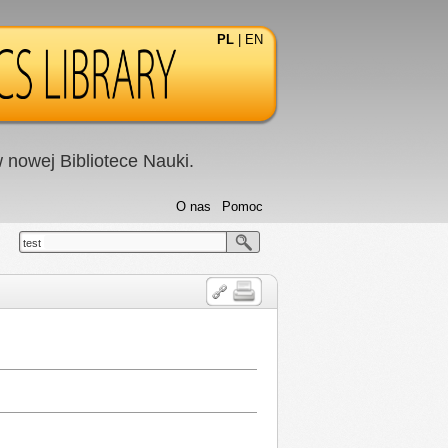
PL
|
EN
nowej Bibliotece Nauki.
O nas
Pomoc
test