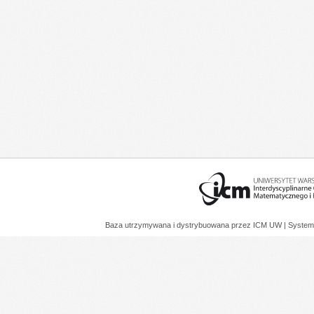
Baza utrzymywana i dystrybuowana przez
ICM UW
| System