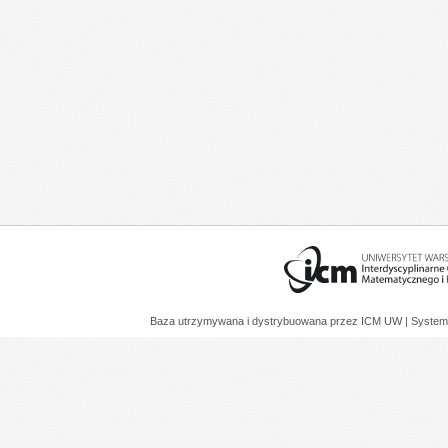
Baza utrzymywana i dystrybuowana przez
ICM UW
| System