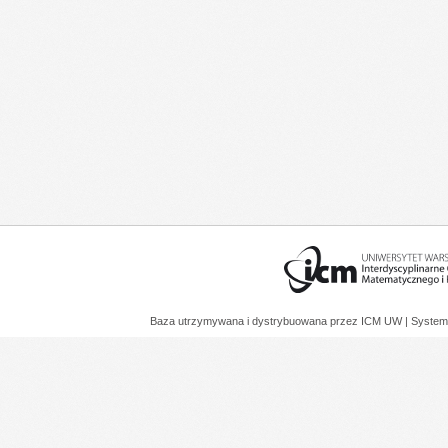
Baza utrzymywana i dystrybuowana przez
ICM UW
| System