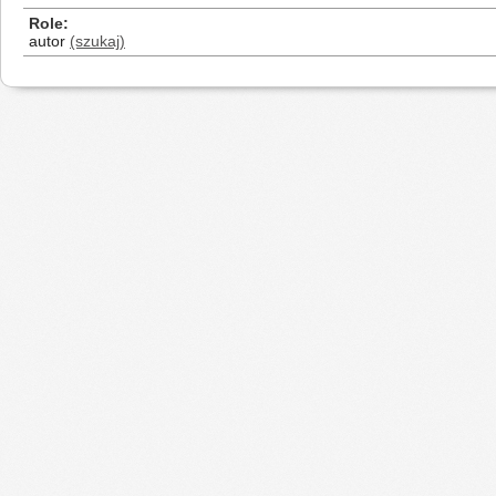
Role
autor
(szukaj)