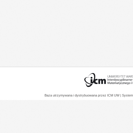
Baza utrzymywana i dystrybuowana przez
ICM UW
| System