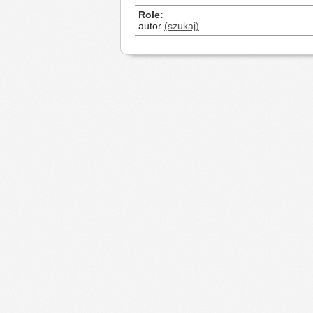
Role
autor
(szukaj)