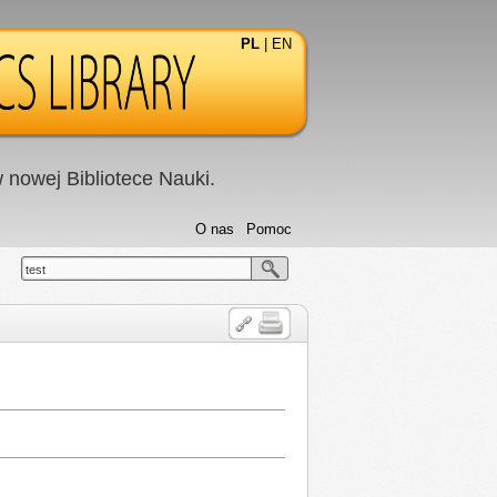
PL
|
EN
nowej Bibliotece Nauki.
O nas
Pomoc
test