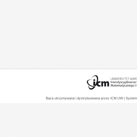
Baza utrzymywana i dystrybuowana przez
ICM UW
| System