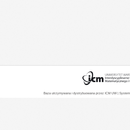
Baza utrzymywana i dystrybuowana przez
ICM UW
| System