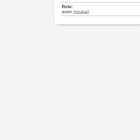
Role
autor
(szukaj)