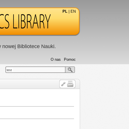
PL
|
EN
nowej Bibliotece Nauki.
O nas
Pomoc
test