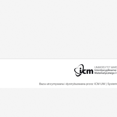
Baza utrzymywana i dystrybuowana przez
ICM UW
| System