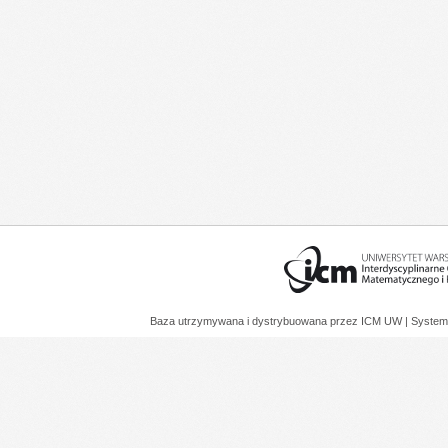
Baza utrzymywana i dystrybuowana przez
ICM UW
| System