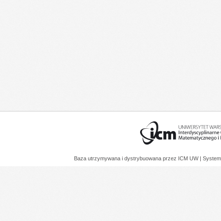
Baza utrzymywana i dystrybuowana przez
ICM UW
| System