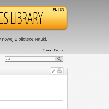
PL
|
EN
nowej Bibliotece Nauki.
O nas
Pomoc
test