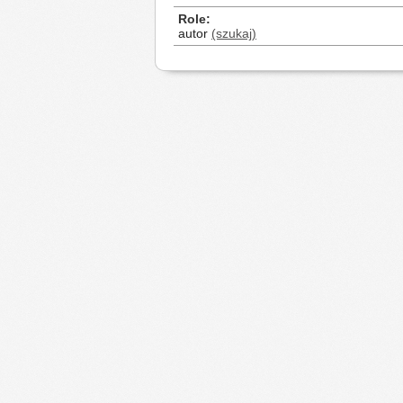
Role
autor
(szukaj)