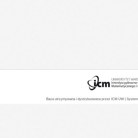
Baza utrzymywana i dystrybuowana przez
ICM UW
| System