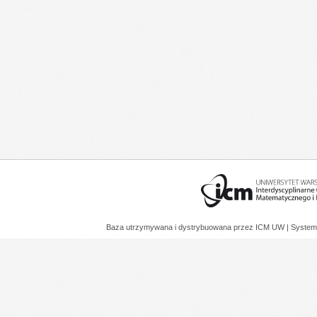
Baza utrzymywana i dystrybuowana przez
ICM UW
| System