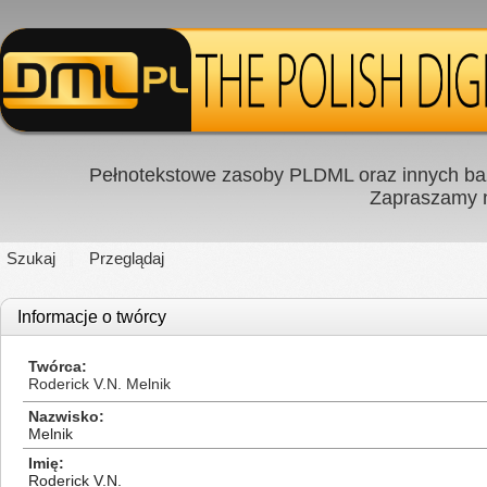
Pełnotekstowe zasoby PLDML oraz innych baz
Zapraszamy
Szukaj
Przeglądaj
Informacje o twórcy
Twórca
Roderick V.N. Melnik
Nazwisko
Melnik
Imię
Roderick V.N.