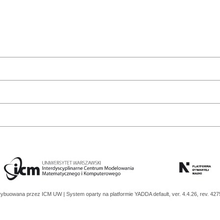
trybuowana przez
ICM UW
| System oparty na platformie
YADDA
default, ver. 4.4.26, rev. 42