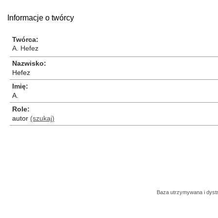
Informacje o twórcy
Twórca
A. Hefez
Nazwisko
Hefez
Imię
A.
Role
autor
(szukaj)
Baza utrzymywana i dys