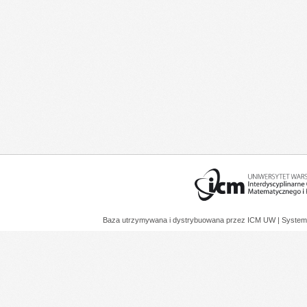
Baza utrzymywana i dystrybuowana przez
ICM UW
| System