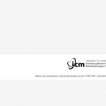
Baza utrzymywana i dystrybuowana przez
ICM UW
| System