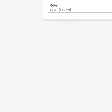
Role
autor
(szukaj)