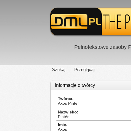
Pełnotekstowe zasoby P
Szukaj
Przeglądaj
Informacje o twórcy
Twórca
Ákos Pintér
Nazwisko
Pintér
Imię
Ákos