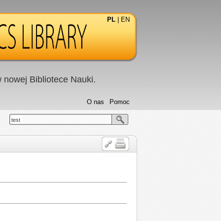
PL
|
EN
nowej Bibliotece Nauki.
O nas
Pomoc
test