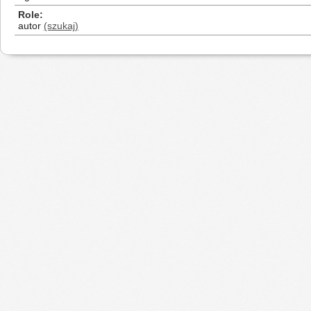
Role
autor
(szukaj)