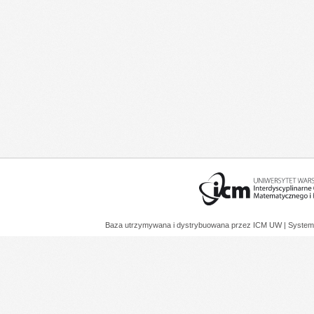
Baza utrzymywana i dystrybuowana przez
ICM UW
| System