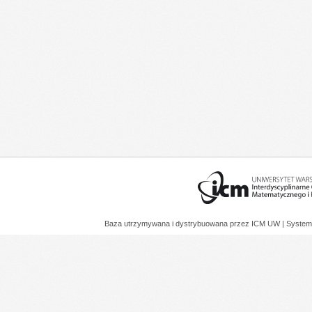
Baza utrzymywana i dystrybuowana przez
ICM UW
| System