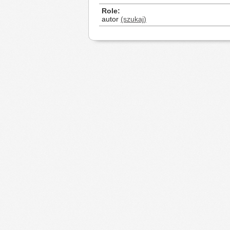
Role
autor
(szukaj)