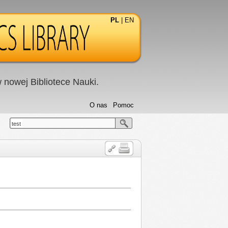
PL
|
EN
nowej Bibliotece Nauki.
O nas
Pomoc
test