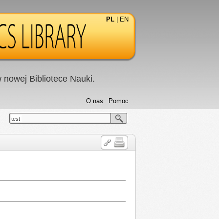
PL
|
EN
nowej Bibliotece Nauki.
O nas
Pomoc
test