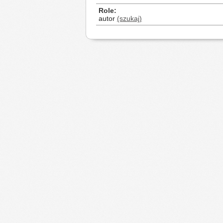
Role
autor
(szukaj)