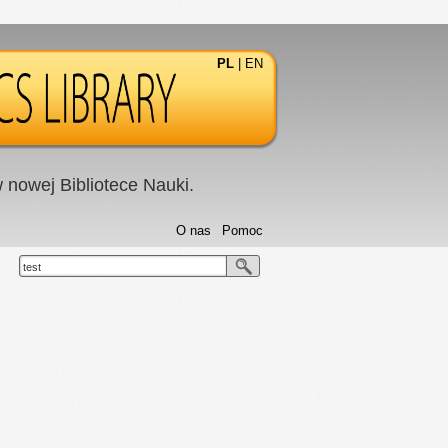
PL
|
EN
nowej Bibliotece Nauki.
O nas
Pomoc
test