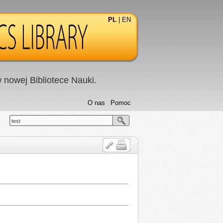
PL
|
EN
nowej Bibliotece Nauki.
O nas
Pomoc
test