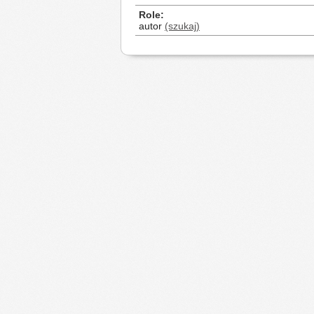
Role
autor
(szukaj)