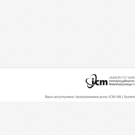
Baza utrzymywana i dystrybuowana przez
ICM UW
| System