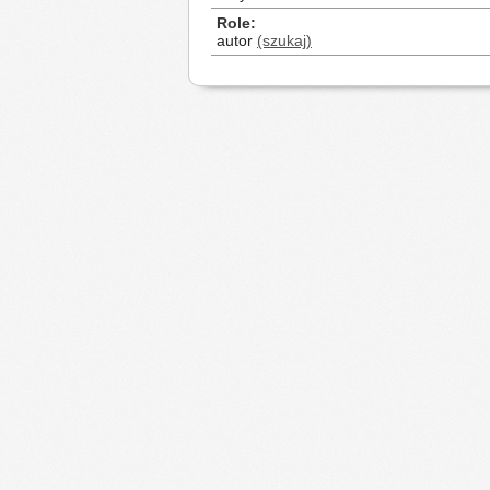
Role
autor
(szukaj)