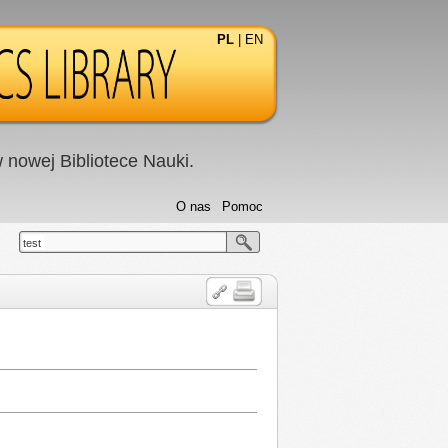
PL
|
EN
nowej Bibliotece Nauki.
O nas
Pomoc
test