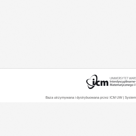
Baza utrzymywana i dystrybuowana przez
ICM UW
| System