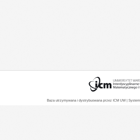
Baza utrzymywana i dystrybuowana przez
ICM UW
| System