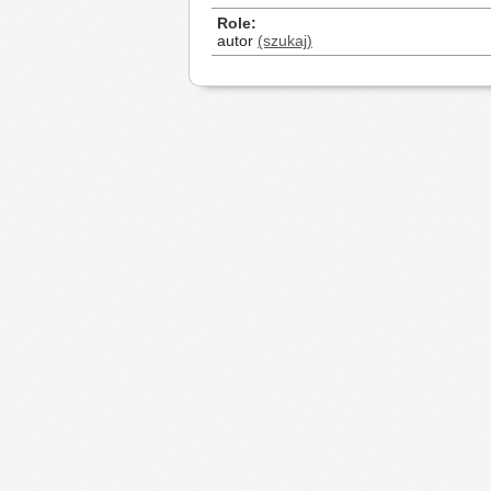
Role
autor
(szukaj)