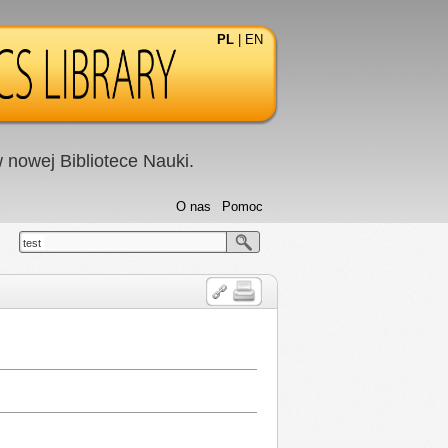
PL
|
EN
nowej Bibliotece Nauki.
O nas
Pomoc
test