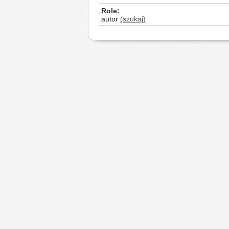
Role
autor
(szukaj)