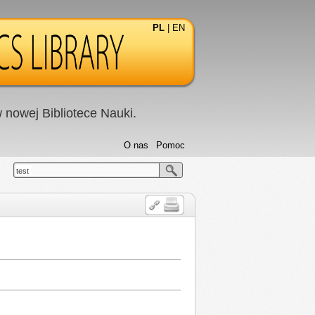
PL
|
EN
nowej Bibliotece Nauki.
O nas
Pomoc
test