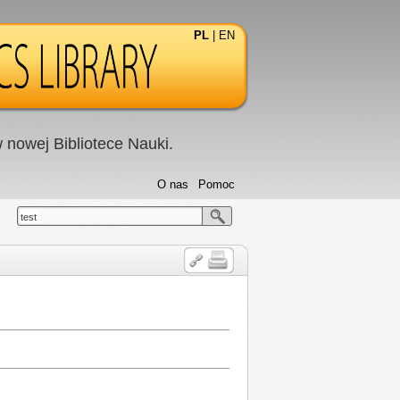
PL
|
EN
nowej Bibliotece Nauki.
O nas
Pomoc
test