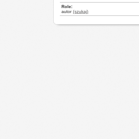
Role
autor
(szukaj)