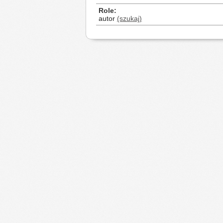
Role
autor
(szukaj)