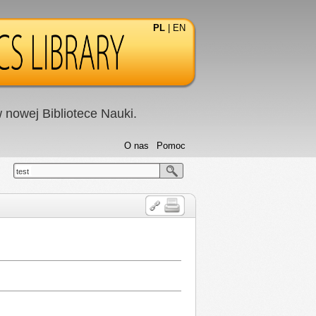
PL
|
EN
nowej Bibliotece Nauki.
O nas
Pomoc
test