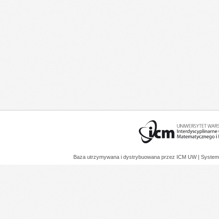
Baza utrzymywana i dystrybuowana przez
ICM UW
| System