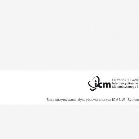
Baza utrzymywana i dystrybuowana przez
ICM UW
| System