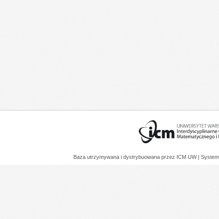
Baza utrzymywana i dystrybuowana przez
ICM UW
| System