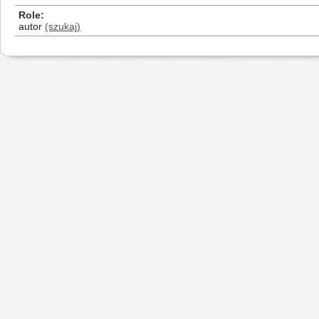
Role
autor
(szukaj)