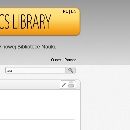
PL
|
EN
nowej Bibliotece Nauki.
O nas
Pomoc
test