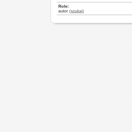
Role
autor
(szukaj)