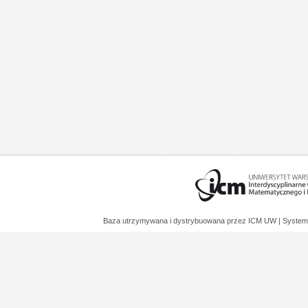
Baza utrzymywana i dystrybuowana przez
ICM UW
| System