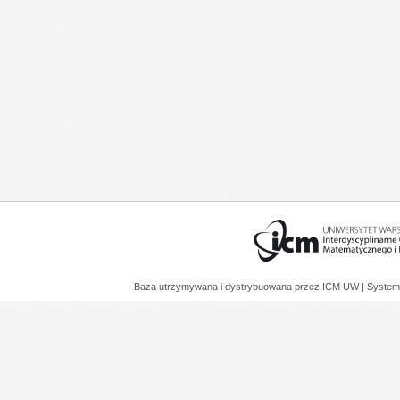
Baza utrzymywana i dystrybuowana przez
ICM UW
| System