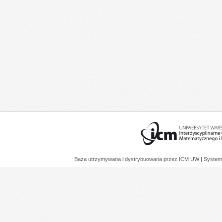
Baza utrzymywana i dystrybuowana przez
ICM UW
| System