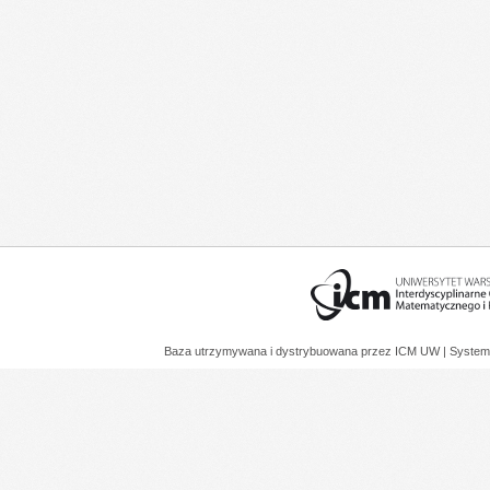
Baza utrzymywana i dystrybuowana przez
ICM UW
| System