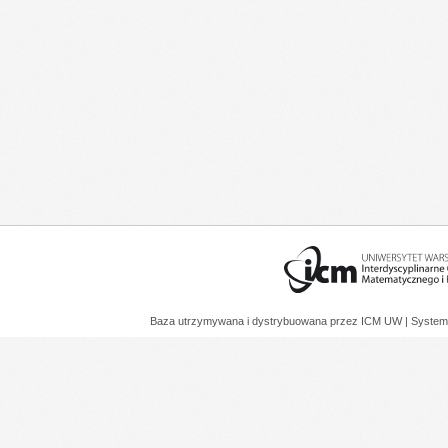
Baza utrzymywana i dystrybuowana przez
ICM UW
| System