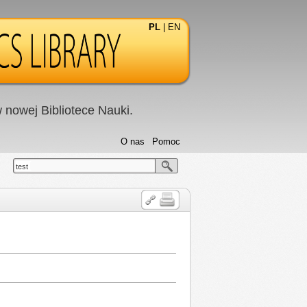
PL
|
EN
nowej Bibliotece Nauki.
O nas
Pomoc
test