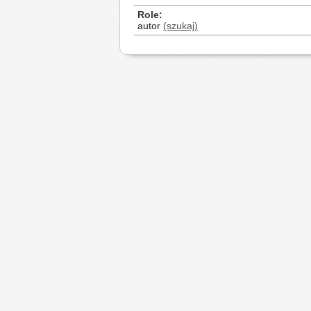
Role
autor
(szukaj)