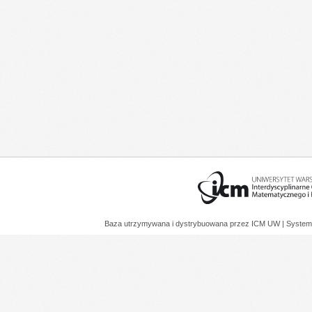
Baza utrzymywana i dystrybuowana przez
ICM UW
| System