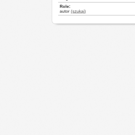
Role
autor
(szukaj)