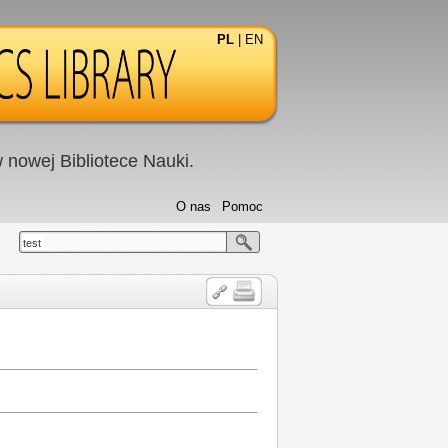
PL
|
EN
nowej Bibliotece Nauki.
O nas
Pomoc
test