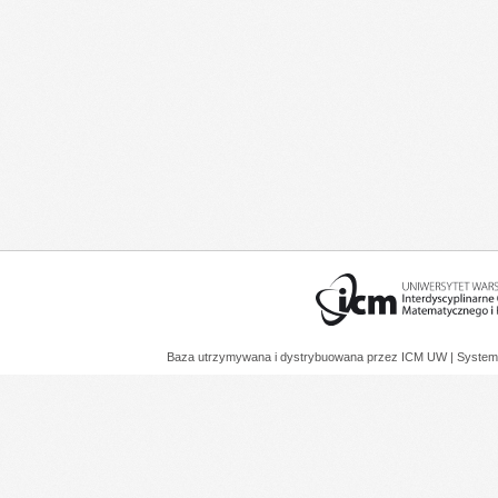
Baza utrzymywana i dystrybuowana przez
ICM UW
| System